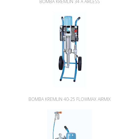
BOMBA KREMLIN 34 A AIRLESS
BOMBA KREMLIN 40-25 FLOWMAX AIRMIX