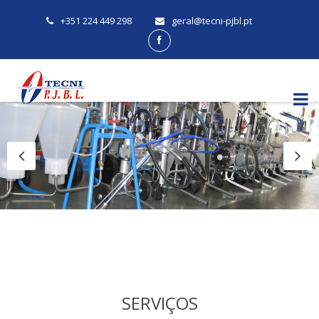
+351 224 449 298
geral@tecni-pjbl.pt
SERVIÇOS